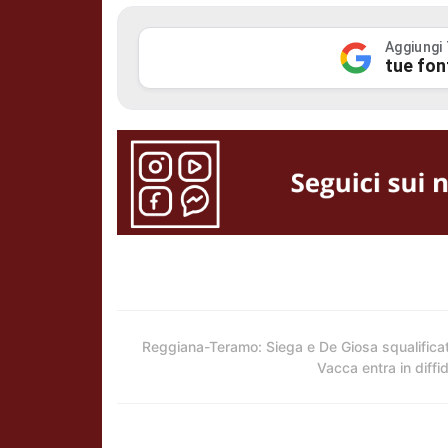
Aggiungi
tue fon
Reggiana-Teramo: Siega e De Giosa squalificat
Vacca entra in diffi