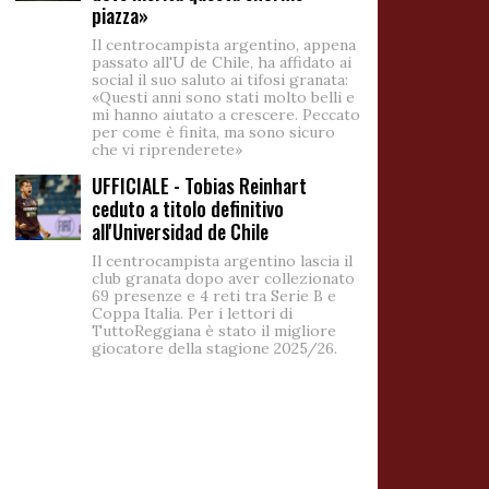
piazza»
Il centrocampista argentino, appena
passato all'U de Chile, ha affidato ai
social il suo saluto ai tifosi granata:
«Questi anni sono stati molto belli e
mi hanno aiutato a crescere. Peccato
per come è finita, ma sono sicuro
che vi riprenderete»
UFFICIALE - Tobias Reinhart
ceduto a titolo definitivo
all'Universidad de Chile
Il centrocampista argentino lascia il
club granata dopo aver collezionato
69 presenze e 4 reti tra Serie B e
Coppa Italia. Per i lettori di
TuttoReggiana è stato il migliore
giocatore della stagione 2025/26.