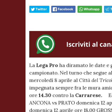
Twitter
Facebook
Whatsapp
La
Lega Pro
ha diramato le date e gl
campionato.
Nel turno che segue al
mercoledì 8 aprile al
Città del Trico
impegnata sempre fra le mura am
ore
14.30
contro la
Carrarese.
Ecc
ANCONA vs PRATO domenica 12 apr
domenica 12 aprile ore 18.00 GROSS