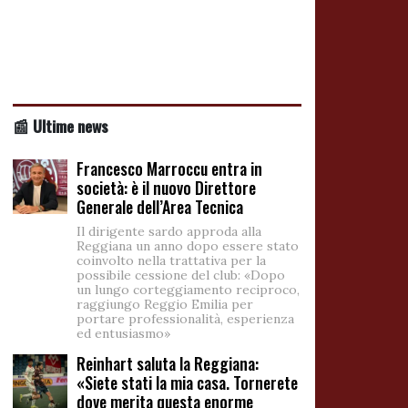
📰 Ultime news
Francesco Marroccu entra in
società: è il nuovo Direttore
Generale dell’Area Tecnica
Il dirigente sardo approda alla
Reggiana un anno dopo essere stato
coinvolto nella trattativa per la
possibile cessione del club: «Dopo
un lungo corteggiamento reciproco,
raggiungo Reggio Emilia per
portare professionalità, esperienza
ed entusiasmo»
Reinhart saluta la Reggiana:
«Siete stati la mia casa. Tornerete
dove merita questa enorme