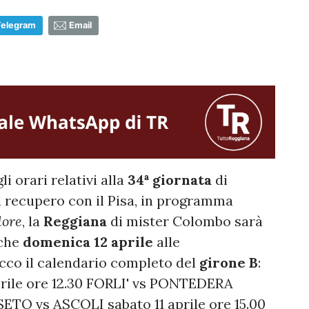
Telegram
Email
i orari relativi alla
34ª giornata
di
 recupero con il Pisa, in programma
lore
, la
Reggiana
di mister Colombo sarà
iche
domenica 12 aprile
alle
o il calendario completo del
girone B
:
ile ore 12.30 FORLI' vs PONTEDERA
ETO vs ASCOLI sabato 11 aprile ore 15.00