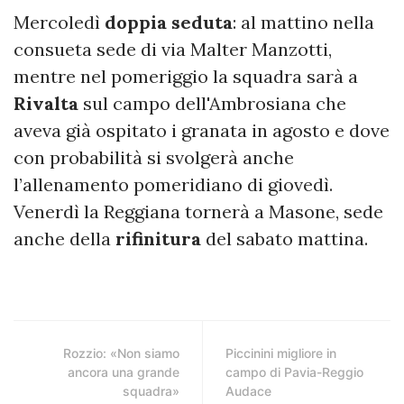
Mercoledì
doppia seduta
: al mattino nella
consueta sede di via Malter Manzotti,
mentre nel pomeriggio la squadra sarà a
Rivalta
sul campo dell'Ambrosiana che
aveva già ospitato i granata in agosto e dove
con probabilità si svolgerà anche
l’allenamento pomeridiano di giovedì.
Venerdì la Reggiana tornerà a Masone, sede
anche della
rifinitura
del sabato mattina.
Rozzio: «Non siamo
Piccinini migliore in
ancora una grande
campo di Pavia-Reggio
squadra»
Audace