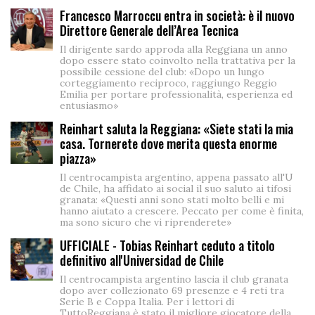
Francesco Marroccu entra in società: è il nuovo
Direttore Generale dell’Area Tecnica
Il dirigente sardo approda alla Reggiana un anno
dopo essere stato coinvolto nella trattativa per la
possibile cessione del club: «Dopo un lungo
corteggiamento reciproco, raggiungo Reggio
Emilia per portare professionalità, esperienza ed
entusiasmo»
Reinhart saluta la Reggiana: «Siete stati la mia
casa. Tornerete dove merita questa enorme
piazza»
Il centrocampista argentino, appena passato all'U
de Chile, ha affidato ai social il suo saluto ai tifosi
granata: «Questi anni sono stati molto belli e mi
hanno aiutato a crescere. Peccato per come è finita,
ma sono sicuro che vi riprenderete»
UFFICIALE - Tobias Reinhart ceduto a titolo
definitivo all'Universidad de Chile
Il centrocampista argentino lascia il club granata
dopo aver collezionato 69 presenze e 4 reti tra
Serie B e Coppa Italia. Per i lettori di
TuttoReggiana è stato il migliore giocatore della