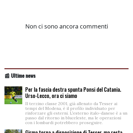
📰 Ultime news
Per la fascia destra spunta Ponsi del Catania.
Urso-Lecco, ora ci siamo
Il terzino classe 2001, già allenato da Tesser ai
tempi del Modena, è il profilo individuato per
rinforzare gli esterni. L'esterno italo-danese è a un
passo dal ritorno in bluceleste, ma le operazioni
con i lombardi potrebbero proseguire.
Girma torna a disposizione di Tesser, ma resta