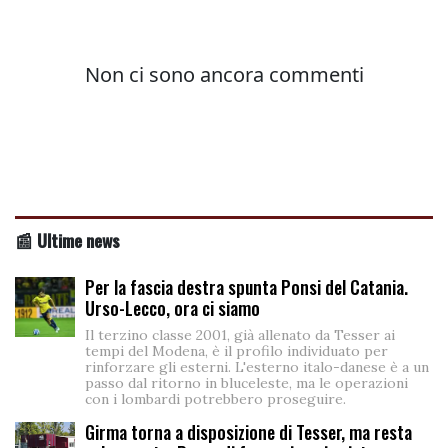
📰 Ultime news
Per la fascia destra spunta Ponsi del Catania.
Urso-Lecco, ora ci siamo
Il terzino classe 2001, già allenato da Tesser ai
tempi del Modena, è il profilo individuato per
rinforzare gli esterni. L'esterno italo-danese è a un
passo dal ritorno in bluceleste, ma le operazioni
con i lombardi potrebbero proseguire.
Girma torna a disposizione di Tesser, ma resta