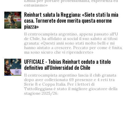
Emilia per portare professionalità, esperienza ed
entusiasmo»
Reinhart saluta la Reggiana: «Siete stati la mia
casa. Tornerete dove merita questa enorme
piazza»
Il centrocampista argentino, appena passato all'U
de Chile, ha affidato ai social il suo saluto ai tifosi
granata: «Questi anni sono stati molto belli e mi
hanno aiutato a crescere. Peccato per come è finita,
ma sono sicuro che vi riprenderete»
UFFICIALE - Tobias Reinhart ceduto a titolo
definitivo all'Universidad de Chile
Il centrocampista argentino lascia il club granata
dopo aver collezionato 69 presenze e 4 reti tra
Serie B e Coppa Italia. Per i lettori di
TuttoReggiana è stato il migliore giocatore della
stagione 2025/26.