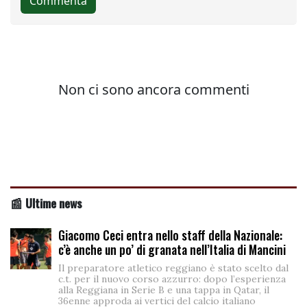
📰 Ultime news
Giacomo Ceci entra nello staff della Nazionale:
c’è anche un po’ di granata nell’Italia di Mancini
Il preparatore atletico reggiano è stato scelto dal
c.t. per il nuovo corso azzurro: dopo l’esperienza
alla Reggiana in Serie B e una tappa in Qatar, il
36enne approda ai vertici del calcio italiano