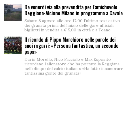
Da venerdì via alla prevendita per l'amichevole
Reggiana-Alcione Milano in programma a Cavola
Sabato 8 agosto alle ore 17:00 l'ultimo test estivo
dei granata prima dell'inizio delle gare ufficiali:
biglietti in vendita a € 5,00 in città e a Toano
Il ricordo di Pippo Marchioro nelle parole dei
suoi ragazzi: «Persona fantastica, un secondo
papà»
Dario Morello, Nico Facciolo e Max Esposito
ricordano l’allenatore che ha portato la Reggiana
nell’olimpo del calcio italiano: «Ha fatto innamorare
tantissima gente dei granata»