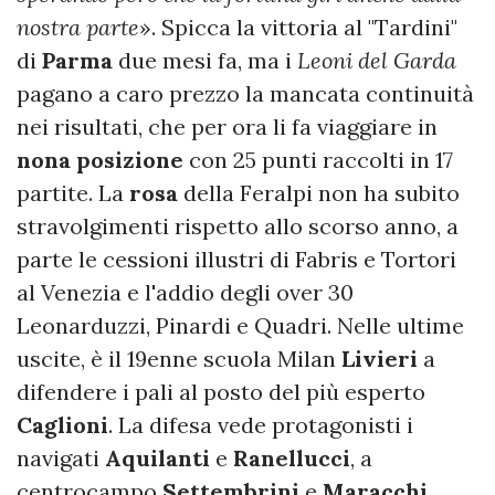
nostra parte
». Spicca la vittoria al "Tardini"
di
Parma
due mesi fa, ma i
Leoni del Garda
pagano a caro prezzo la mancata continuità
nei risultati, che per ora li fa viaggiare in
nona posizione
con 25 punti raccolti in 17
partite. La
rosa
della Feralpi non ha subito
stravolgimenti rispetto allo scorso anno, a
parte le cessioni illustri di Fabris e Tortori
al Venezia e l'addio degli over 30
Leonarduzzi, Pinardi e Quadri. Nelle ultime
uscite, è il 19enne scuola Milan
Livieri
a
difendere i pali al posto del più esperto
Caglioni
. La difesa vede protagonisti i
navigati
Aquilanti
e
Ranellucci
, a
centrocampo
Settembrini
e
Maracchi