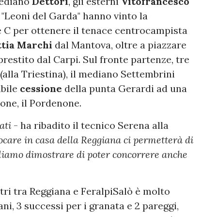
mediano
Dettori
, gli esterni
Vitofrancesco
i "Leoni del Garda" hanno vinto la
e C per ottenere il tenace centrocampista
tia Marchi
dal Mantova, oltre a piazzare
prestito dal Carpi. Sul fronte partenze, tre
 (alla Triestina), il mediano Settembrini
ibile
cessione
della punta Gerardi ad una
one, il Pordenone.
ati
- ha ribadito il tecnico Serena alla
ocare in casa della Reggiana ci permetterà di
gliamo dimostrare di poter concorrere anche
ontri tra Reggiana e FeralpiSalò è molto
sani, 3 successi per i granata e 2 pareggi,