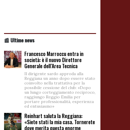
📰 Ultime news
Francesco Marroccu entra in
società: è il nuovo Direttore
Generale dell’Area Tecnica
Il dirigente sardo approda alla
Reggiana un anno dopo essere stato
coinvolto nella trattativa per la
possibile cessione del club: «Dopo
un lungo corteggiamento reciproco,
raggiungo Reggio Emilia per
portare professionalità, esperienza
ed entusiasmo»
Reinhart saluta la Reggiana:
«Siete stati la mia casa. Tornerete
dove merita questa enorme