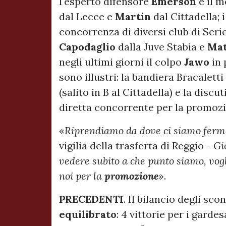
l'esperto difensore
Emerson
e il 
dal Lecce e
Martin
dal Cittadella; 
concorrenza di diversi club di Seri
Capodaglio
dalla Juve Stabia e
Mat
negli ultimi giorni il colpo
Jawo
in 
sono illustri: la bandiera Bracaletti
(salito in B al Cittadella) e la discut
diretta concorrente per la promozi
«
Riprendiamo da dove ci siamo ferm
vigilia della trasferta di Reggio -
Gi
vedere subito a che punto siamo, vo
noi per la
promozione
».
PRECEDENTI
. Il bilancio degli sc
equilibrato
: 4 vittorie per i garde