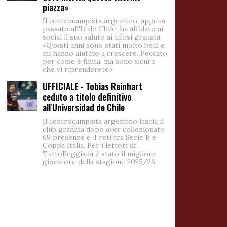
piazza»
Il centrocampista argentino, appena
passato all'U de Chile, ha affidato ai
social il suo saluto ai tifosi granata:
«Questi anni sono stati molto belli e
mi hanno aiutato a crescere. Peccato
per come è finita, ma sono sicuro
che vi riprenderete»
UFFICIALE - Tobias Reinhart
ceduto a titolo definitivo
all'Universidad de Chile
Il centrocampista argentino lascia il
club granata dopo aver collezionato
69 presenze e 4 reti tra Serie B e
Coppa Italia. Per i lettori di
TuttoReggiana è stato il migliore
giocatore della stagione 2025/26.