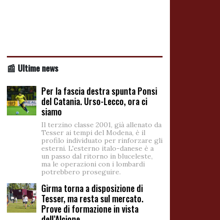
📰 Ultime news
Per la fascia destra spunta Ponsi
del Catania. Urso-Lecco, ora ci
siamo
Il terzino classe 2001, già allenato da
Tesser ai tempi del Modena, è il
profilo individuato per rinforzare gli
esterni. L'esterno italo-danese è a
un passo dal ritorno in bluceleste,
ma le operazioni con i lombardi
potrebbero proseguire.
Girma torna a disposizione di
Tesser, ma resta sul mercato.
Prove di formazione in vista
dell’Alcione