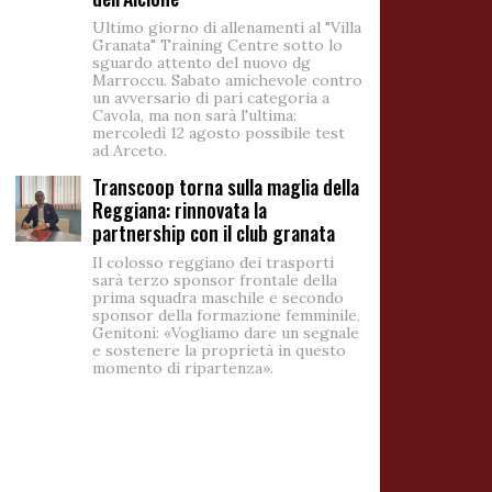
Ultimo giorno di allenamenti al "Villa
Granata" Training Centre sotto lo
sguardo attento del nuovo dg
Marroccu. Sabato amichevole contro
un avversario di pari categoria a
Cavola, ma non sarà l'ultima:
mercoledì 12 agosto possibile test
ad Arceto.
Transcoop torna sulla maglia della
Reggiana: rinnovata la
partnership con il club granata
Il colosso reggiano dei trasporti
sarà terzo sponsor frontale della
prima squadra maschile e secondo
sponsor della formazione femminile.
Genitoni: «Vogliamo dare un segnale
e sostenere la proprietà in questo
momento di ripartenza».