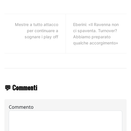
Mestre a tutto attacco
Eberini: «Il Ravenna non
per continuare a
ci spaventa. Turnover?
sognare i play off
Abbiamo preparato
qualche accorgimento»
💬 Commenti