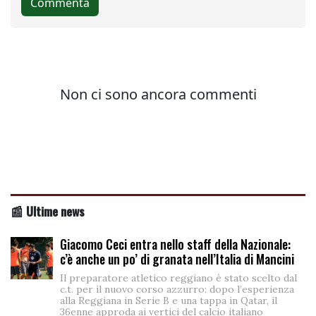
📰 Ultime news
Giacomo Ceci entra nello staff della Nazionale:
c’è anche un po’ di granata nell’Italia di Mancini
Il preparatore atletico reggiano è stato scelto dal
c.t. per il nuovo corso azzurro: dopo l’esperienza
alla Reggiana in Serie B e una tappa in Qatar, il
36enne approda ai vertici del calcio italiano