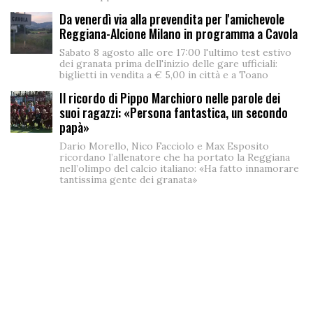
Da venerdì via alla prevendita per l'amichevole
Reggiana-Alcione Milano in programma a Cavola
Sabato 8 agosto alle ore 17:00 l'ultimo test estivo
dei granata prima dell'inizio delle gare ufficiali:
biglietti in vendita a € 5,00 in città e a Toano
Il ricordo di Pippo Marchioro nelle parole dei
suoi ragazzi: «Persona fantastica, un secondo
papà»
Dario Morello, Nico Facciolo e Max Esposito
ricordano l’allenatore che ha portato la Reggiana
nell’olimpo del calcio italiano: «Ha fatto innamorare
tantissima gente dei granata»