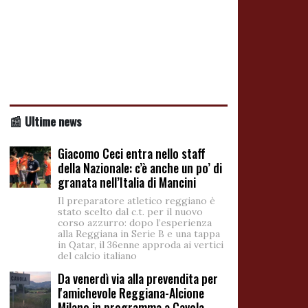
📰 Ultime news
Giacomo Ceci entra nello staff
della Nazionale: c’è anche un po’ di
granata nell’Italia di Mancini
Il preparatore atletico reggiano è
stato scelto dal c.t. per il nuovo
corso azzurro: dopo l’esperienza
alla Reggiana in Serie B e una tappa
in Qatar, il 36enne approda ai vertici
del calcio italiano
Da venerdì via alla prevendita per
l'amichevole Reggiana-Alcione
Milano in programma a Cavola