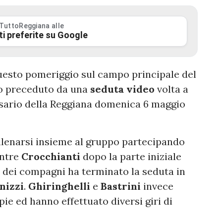
 TuttoReggiana alle
ti preferite su Google
uesto pomeriggio sul campo principale del
ato preceduto da una
seduta
video
volta a
rsario della Reggiana domenica 6 maggio
llenarsi insieme al gruppo partecipando
entre
Crocchianti
dopo la parte iniziale
o dei compagni ha terminato la seduta in
nizzi
.
Ghiringhelli
e
Bastrini
invece
ie ed hanno effettuato diversi giri di