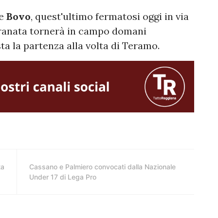
e
Bovo
, quest'ultimo fermatosi oggi in via
granata tornerà in campo domani
a la partenza alla volta di Teramo.
ta
Cassano e Palmiero convocati dalla Nazionale
Under 17 di Lega Pro