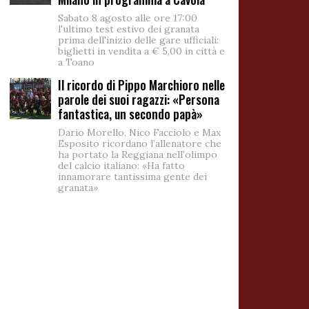
Sabato 8 agosto alle ore 17:00
l'ultimo test estivo dei granata
prima dell'inizio delle gare ufficiali:
biglietti in vendita a € 5,00 in città e
a Toano
Il ricordo di Pippo Marchioro nelle
parole dei suoi ragazzi: «Persona
fantastica, un secondo papà»
Dario Morello, Nico Facciolo e Max
Esposito ricordano l’allenatore che
ha portato la Reggiana nell’olimpo
del calcio italiano: «Ha fatto
innamorare tantissima gente dei
granata»