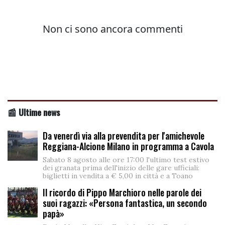
📰 Ultime news
Da venerdì via alla prevendita per l'amichevole
Reggiana-Alcione Milano in programma a Cavola
Sabato 8 agosto alle ore 17:00 l'ultimo test estivo
dei granata prima dell'inizio delle gare ufficiali:
biglietti in vendita a € 5,00 in città e a Toano
Il ricordo di Pippo Marchioro nelle parole dei
suoi ragazzi: «Persona fantastica, un secondo
papà»