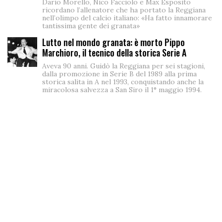
Dario Morello, Nico Facciolo e Max Esposito
ricordano l’allenatore che ha portato la Reggiana
nell’olimpo del calcio italiano: «Ha fatto innamorare
tantissima gente dei granata»
Lutto nel mondo granata: è morto Pippo
Marchioro, il tecnico della storica Serie A
Aveva 90 anni. Guidò la Reggiana per sei stagioni,
dalla promozione in Serie B del 1989 alla prima
storica salita in A nel 1993, conquistando anche la
miracolosa salvezza a San Siro il 1° maggio 1994.