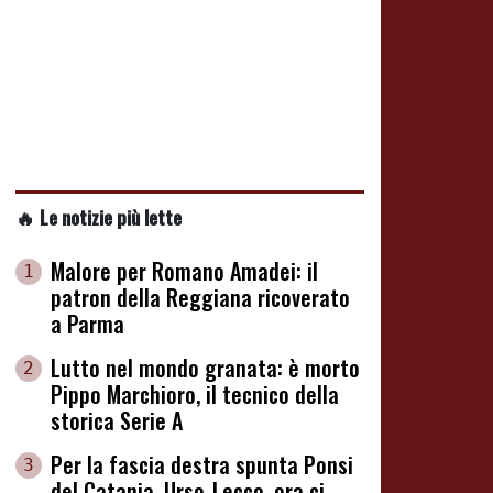
🔥 Le notizie più lette
Malore per Romano Amadei: il
1
patron della Reggiana ricoverato
a Parma
Lutto nel mondo granata: è morto
2
Pippo Marchioro, il tecnico della
storica Serie A
Per la fascia destra spunta Ponsi
3
del Catania. Urso-Lecco, ora ci