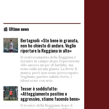
📰 Ultime news
Bertagnoli: «Sto bene in granata,
non ho chiesto di andare. Voglio
riportare la Reggiana in alto»
Il centrocampista della Reggiana è
tornato in campo dopo l'operazione:
«Ho ancora un po' di fastidio, ma
sono sulla strada giusta. La Serie B
manca, però non sono preoccupato.
Vogliamo partire subito forte, i
tifosi sono con noi»
Tesser è soddisfatto:
«Atteggiamento positivo e
aggressivo, stiamo facendo bene»
Il tecnico della Reggiana dopo il