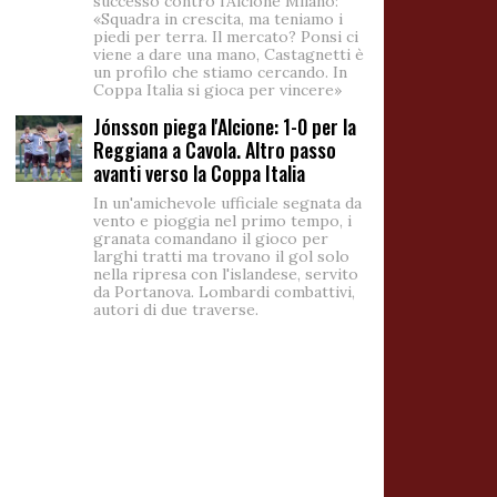
successo contro l'Alcione Milano:
«Squadra in crescita, ma teniamo i
piedi per terra. Il mercato? Ponsi ci
viene a dare una mano, Castagnetti è
un profilo che stiamo cercando. In
Coppa Italia si gioca per vincere»
Jónsson piega l'Alcione: 1-0 per la
Reggiana a Cavola. Altro passo
avanti verso la Coppa Italia
In un'amichevole ufficiale segnata da
vento e pioggia nel primo tempo, i
granata comandano il gioco per
larghi tratti ma trovano il gol solo
nella ripresa con l'islandese, servito
da Portanova. Lombardi combattivi,
autori di due traverse.