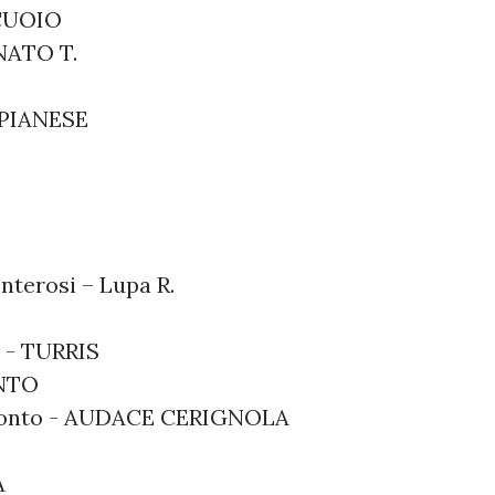
CUOIO
ATO T.
- PIANESE
terosi – Lupa R.
a - TURRIS
ANTO
itonto - AUDACE CERIGNOLA
A