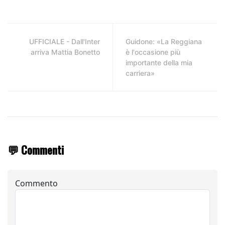
UFFICIALE - Dall'Inter
Guidone: «La Reggiana
arriva Mattia Bonetto
è l'occasione più
importante della mia
carriera»
💬 Commenti