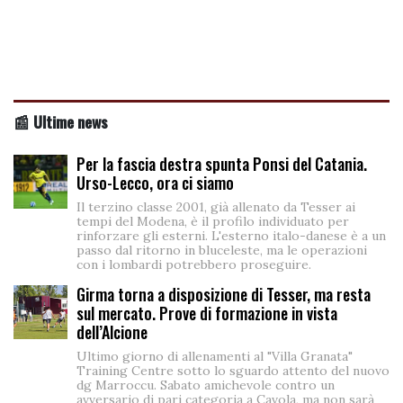
📰 Ultime news
Per la fascia destra spunta Ponsi del Catania.
Urso-Lecco, ora ci siamo
Il terzino classe 2001, già allenato da Tesser ai
tempi del Modena, è il profilo individuato per
rinforzare gli esterni. L'esterno italo-danese è a un
passo dal ritorno in bluceleste, ma le operazioni
con i lombardi potrebbero proseguire.
Girma torna a disposizione di Tesser, ma resta
sul mercato. Prove di formazione in vista
dell’Alcione
Ultimo giorno di allenamenti al "Villa Granata"
Training Centre sotto lo sguardo attento del nuovo
dg Marroccu. Sabato amichevole contro un
avversario di pari categoria a Cavola, ma non sarà