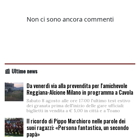
📰 Ultime news
Da venerdì via alla prevendita per l'amichevole
Reggiana-Alcione Milano in programma a Cavola
Sabato 8 agosto alle ore 17:00 l'ultimo test estivo
dei granata prima dell'inizio delle gare ufficiali:
biglietti in vendita a € 5,00 in città e a Toano
Il ricordo di Pippo Marchioro nelle parole dei
suoi ragazzi: «Persona fantastica, un secondo
papà»