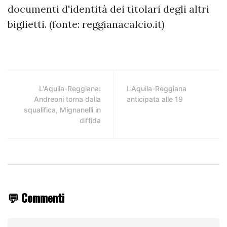
documenti d'identità dei titolari degli altri
biglietti. (fonte: reggianacalcio.it)
L'Aquila-Reggiana:
L'Aquila-Reggiana
Andreoni torna dalla
anticipata alle 19
squalifica, Mignanelli in
diffida
💬 Commenti