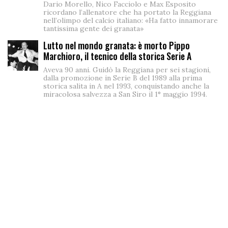
Dario Morello, Nico Facciolo e Max Esposito
ricordano l’allenatore che ha portato la Reggiana
nell’olimpo del calcio italiano: «Ha fatto innamorare
tantissima gente dei granata»
Lutto nel mondo granata: è morto Pippo
Marchioro, il tecnico della storica Serie A
Aveva 90 anni. Guidò la Reggiana per sei stagioni,
dalla promozione in Serie B del 1989 alla prima
storica salita in A nel 1993, conquistando anche la
miracolosa salvezza a San Siro il 1° maggio 1994.