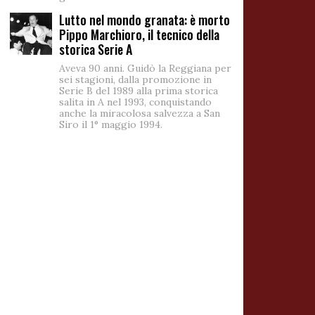
Lutto nel mondo granata: è morto
Pippo Marchioro, il tecnico della
storica Serie A
Aveva 90 anni. Guidò la Reggiana per
sei stagioni, dalla promozione in
Serie B del 1989 alla prima storica
salita in A nel 1993, conquistando
anche la miracolosa salvezza a San
Siro il 1° maggio 1994.