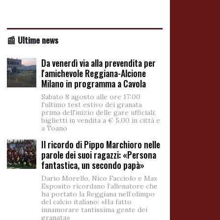
📰 Ultime news
Da venerdì via alla prevendita per
l'amichevole Reggiana-Alcione
Milano in programma a Cavola
Sabato 8 agosto alle ore 17:00
l'ultimo test estivo dei granata
prima dell'inizio delle gare ufficiali:
biglietti in vendita a € 5,00 in città e
a Toano
Il ricordo di Pippo Marchioro nelle
parole dei suoi ragazzi: «Persona
fantastica, un secondo papà»
Dario Morello, Nico Facciolo e Max
Esposito ricordano l’allenatore che
ha portato la Reggiana nell’olimpo
del calcio italiano: «Ha fatto
innamorare tantissima gente dei
granata»