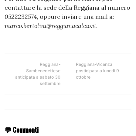
contattare la sede della Reggiana al numero
0522232574
, oppure inviare una mail a:
marco.bertolini@reggianacalcio.it
.
Reggiana-
Reggiana-Vicenza
Sambenedettese
posticipata a lunedì 9
anticipata a sabato 30
ottobre
settembre
💬 Commenti