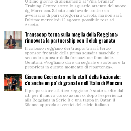
Ultimo giorno di allenamenti al "Villa Granata"
Training Centre sotto lo sguardo attento del nuovo
dg Marroccu. Sabato amichevole contro un
avversario di pari categoria a Cavola, ma non sarà
l'ultima: mercoledì 12 agosto possibile test ad
Arceto.
Transcoop torna sulla maglia della Reggiana:
rinnovata la partnership con il club granata
Il colosso reggiano dei trasporti sarà terzo
sponsor frontale della prima squadra maschile e
secondo sponsor della formazione femminile.
Genitoni: «Vogliamo dare un segnale e sostenere la
proprietà in questo momento di ripartenza».
Giacomo Ceci entra nello staff della Nazionale:
c’è anche un po’ di granata nell’Italia di Mancini
Il preparatore atletico reggiano è stato scelto dal
c.t. per il nuovo corso azzurro: dopo l’esperienza
alla Reggiana in Serie B e una tappa in Qatar, il
36enne approda ai vertici del calcio italiano