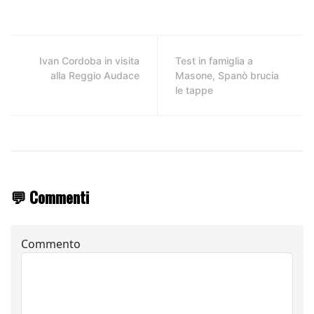
Ivan Cordoba in visita
Test in famiglia a
alla Reggio Audace
Masone, Spanò brucia
le tappe
💬 Commenti