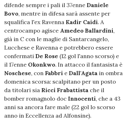
difende sempre i pali il 37enne
Daniele
Bovo
, mentre in difesa sarà assente per
squalifica l'ex Ravenna
Kadir Caidi
. A
centrocampo agisce
Amedeo Ballardini
,
già in C con le maglie di Santarcangelo,
Lucchese e Ravenna e potrebbero essere
confermati
De Rose
(12 gol l'anno scorso) e
il 17enne
Okonkwo
. In attacco il fantasista è
Noschese
, con
Fabbri
e
Dall'Agata
in ombra
domenica scorsa: scalpitano per un posto
da titolari sia
Ricci Frabattista
che il
bomber romagnolo doc
Innocenti
, che a 43
anni sa ancora fare male (22 gol lo scorso
anno in Eccellenza ad Alfonsine).