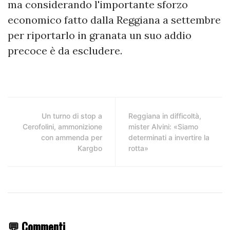
ma considerando l'importante sforzo
economico fatto dalla Reggiana a settembre
per riportarlo in granata un suo addio
precoce è da escludere.
Un turno di stop a
Reggiana in difficoltà,
Cerofolini, ammonizione
mister Alvini: «Siamo
con ammenda per
determinati a invertire la
Kargbo
rotta»
💬 Commenti