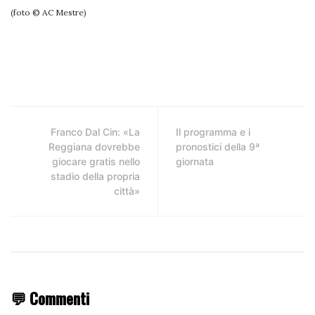
(foto © AC Mestre)
Franco Dal Cin: «La
Il programma e i
Reggiana dovrebbe
pronostici della 9ª
giocare gratis nello
giornata
stadio della propria
città»
💬 Commenti