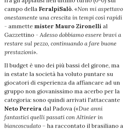
fra gli applausi nell'ultimo turno (0-0) sul
campo della
FeralpiSalò
. «
Non mi aspettavo
onestamente una crescita in tempi così rapidi
- ammette
mister Mauro Zironelli
al
Gazzettino -
Adesso dobbiamo essere bravi a
restare sul pezzo, continuando a fare buone
prestazioni
».
Il budget è uno dei più bassi del girone, ma
in estate la società ha voluto puntare su
giocatori di esperienza da affiancare ad un
gruppo non giovanissimo ma acerbo per la
categoria: sono quindi arrivati l'attaccante
Neto Pereira
dal Padova («
Due anni
fantastici quelli passati con Altinier in
biancoscudato
– ha raccontato il brasiliano a