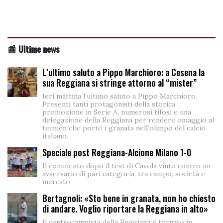
📰 Ultime news
L’ultimo saluto a Pippo Marchioro: a Cesena la
sua Reggiana si stringe attorno al “mister”
Ieri mattina l’ultimo saluto a Pippo Marchioro.
Presenti tanti protagonisti della storica
promozione in Serie A, numerosi tifosi e una
delegazione della Reggiana per rendere omaggio al
tecnico che portò i granata nell’olimpo del calcio
italiano.
Speciale post Reggiana-Alcione Milano 1-0
Il commento dopo il test di Cavola vinto contro un
avversario di pari categoria, tra campo, società e
mercato
Bertagnoli: «Sto bene in granata, non ho chiesto
di andare. Voglio riportare la Reggiana in alto»
Il centrocampista della Reggiana è tornato in