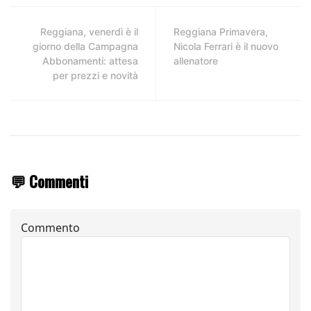
Reggiana, venerdì è il
Reggiana Primavera,
giorno della Campagna
Nicola Ferrari è il nuovo
Abbonamenti: attesa
allenatore
per prezzi e novità
💬 Commenti