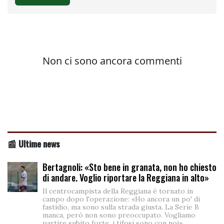
📰 Ultime news
Bertagnoli: «Sto bene in granata, non ho chiesto
di andare. Voglio riportare la Reggiana in alto»
Il centrocampista della Reggiana è tornato in
campo dopo l'operazione: «Ho ancora un po' di
fastidio, ma sono sulla strada giusta. La Serie B
manca, però non sono preoccupato. Vogliamo
partire subito forte, i tifosi sono con noi»