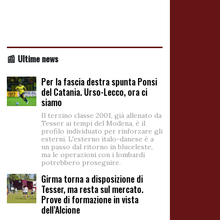
📰 Ultime news
Per la fascia destra spunta Ponsi
del Catania. Urso-Lecco, ora ci
siamo
Il terzino classe 2001, già allenato da
Tesser ai tempi del Modena, è il
profilo individuato per rinforzare gli
esterni. L'esterno italo-danese è a
un passo dal ritorno in bluceleste,
ma le operazioni con i lombardi
potrebbero proseguire.
Girma torna a disposizione di
Tesser, ma resta sul mercato.
Prove di formazione in vista
dell’Alcione