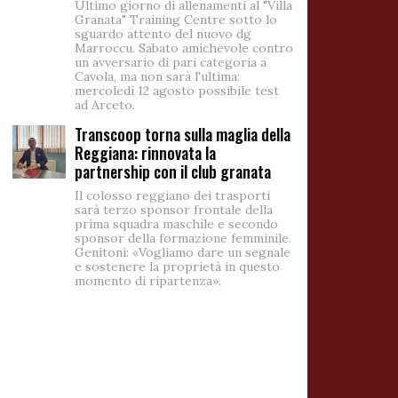
Ultimo giorno di allenamenti al "Villa
Granata" Training Centre sotto lo
sguardo attento del nuovo dg
Marroccu. Sabato amichevole contro
un avversario di pari categoria a
Cavola, ma non sarà l'ultima:
mercoledì 12 agosto possibile test
ad Arceto.
Transcoop torna sulla maglia della
Reggiana: rinnovata la
partnership con il club granata
Il colosso reggiano dei trasporti
sarà terzo sponsor frontale della
prima squadra maschile e secondo
sponsor della formazione femminile.
Genitoni: «Vogliamo dare un segnale
e sostenere la proprietà in questo
momento di ripartenza».