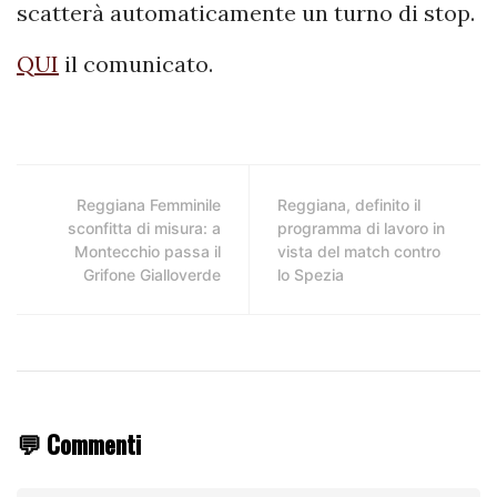
scatterà automaticamente un turno di stop.
QUI
il comunicato.
Reggiana Femminile
Reggiana, definito il
sconfitta di misura: a
programma di lavoro in
Montecchio passa il
vista del match contro
Grifone Gialloverde
lo Spezia
💬 Commenti