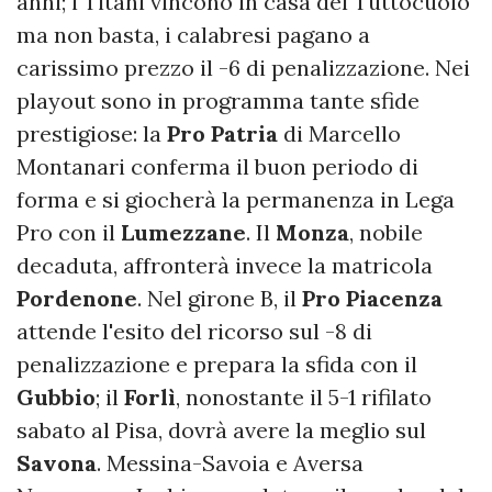
anni; i Titani vincono in casa del Tuttocuoio
ma non basta, i calabresi pagano a
carissimo prezzo il -6 di penalizzazione. Nei
playout sono in programma tante sfide
prestigiose: la
Pro Patria
di Marcello
Montanari conferma il buon periodo di
forma e si giocherà la permanenza in Lega
Pro con il
Lumezzane
. Il
Monza
, nobile
decaduta, affronterà invece la matricola
Pordenone
. Nel girone B, il
Pro Piacenza
attende l'esito del ricorso sul -8 di
penalizzazione e prepara la sfida con il
Gubbio
; il
Forlì
, nonostante il 5-1 rifilato
sabato al Pisa, dovrà avere la meglio sul
Savona
. Messina-Savoia e Aversa