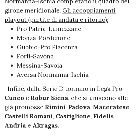
Normanna-Ischia completano il quadro del
girone meridionale.
Gli accoppiamenti
playout (partite di andata e ritorno):
Pro Patria-Lumezzane
Monza-Pordenone
Gubbio-Pro Piacenza
Forlì-Savona
Messina-Savoia
Aversa Normanna-Ischia
Infine, dalla Serie D tornano in Lega Pro
Cuneo
e
Robur Siena
, che si uniscono alle
già promosse
Rimini
,
Padova
,
Maceratese
,
Castelli Romani
,
Castiglione
,
Fidelis
Andria
e
Akragas
.