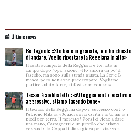
📰 Ultime news
Bertagnoli: «Sto bene in granata, non ho chiesto
di andare. Voglio riportare la Reggiana in alto»
Il centrocampista della Reggiana è tornato in
campo dopo l'operazione: «Ho ancora un po' di
fastidio, ma sono sulla strada giusta. La Serie B
manca, però non sono preoccupato. Vogliamo
partire subito forte, i tifosi sono con noi»
Tesser è soddisfatto: «Atteggiamento positivo e
aggressivo, stiamo facendo bene»
Il tecnico della Reggiana dopo il successo contro
l'Alcione Milano: «Squadra in crescita, ma teniamo i
piedi per terra. Il mercato? Ponsi ci viene a dare
una mano, Castagnetti è un profilo che stiamo
cercando. In Coppa Italia si gioca per vincere»