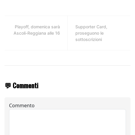
Playoff, domenica sarà
Supporter Card,
Ascoli-Reggiana alle 16
proseguono le
sottoscrizioni
💬 Commenti