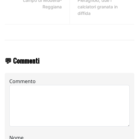
campo di Modena-
Pieragnolo, due i
Reggiana
calciatori granata in
diffida
💬 Commenti