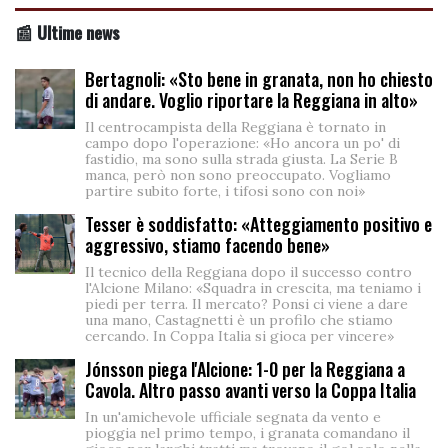
📰 Ultime news
Bertagnoli: «Sto bene in granata, non ho chiesto
di andare. Voglio riportare la Reggiana in alto»
Il centrocampista della Reggiana è tornato in
campo dopo l'operazione: «Ho ancora un po' di
fastidio, ma sono sulla strada giusta. La Serie B
manca, però non sono preoccupato. Vogliamo
partire subito forte, i tifosi sono con noi»
Tesser è soddisfatto: «Atteggiamento positivo e
aggressivo, stiamo facendo bene»
Il tecnico della Reggiana dopo il successo contro
l'Alcione Milano: «Squadra in crescita, ma teniamo i
piedi per terra. Il mercato? Ponsi ci viene a dare
una mano, Castagnetti è un profilo che stiamo
cercando. In Coppa Italia si gioca per vincere»
Jónsson piega l'Alcione: 1-0 per la Reggiana a
Cavola. Altro passo avanti verso la Coppa Italia
In un'amichevole ufficiale segnata da vento e
pioggia nel primo tempo, i granata comandano il