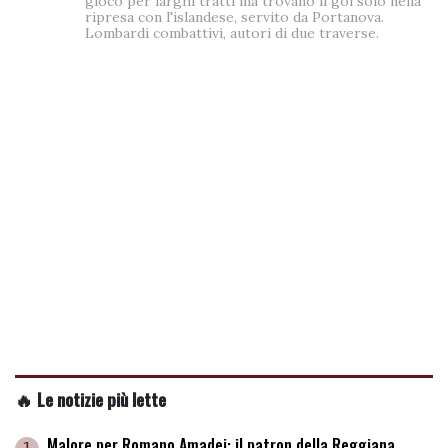
gioco per larghi tratti ma trovano il gol solo nella
ripresa con l'islandese, servito da Portanova.
Lombardi combattivi, autori di due traverse.
🔥 Le notizie più lette
Malore per Romano Amadei: il patron della Reggiana