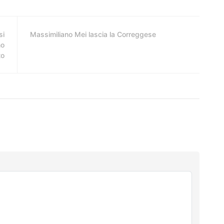
si
Massimiliano Mei lascia la Correggese
no
to