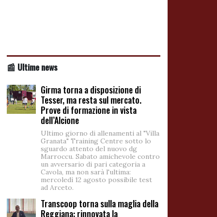
📰 Ultime news
Girma torna a disposizione di
Tesser, ma resta sul mercato.
Prove di formazione in vista
dell’Alcione
Ultimo giorno di allenamenti al "Villa
Granata" Training Centre sotto lo
sguardo attento del nuovo dg
Marroccu. Sabato amichevole contro
un avversario di pari categoria a
Cavola, ma non sarà l'ultima:
mercoledì 12 agosto possibile test
ad Arceto.
Transcoop torna sulla maglia della
Reggiana: rinnovata la