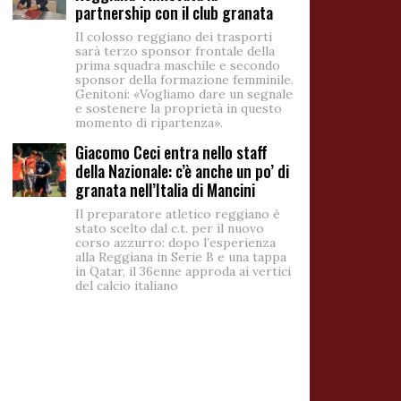
partnership con il club granata
Il colosso reggiano dei trasporti
sarà terzo sponsor frontale della
prima squadra maschile e secondo
sponsor della formazione femminile.
Genitoni: «Vogliamo dare un segnale
e sostenere la proprietà in questo
momento di ripartenza».
Giacomo Ceci entra nello staff
della Nazionale: c’è anche un po’ di
granata nell’Italia di Mancini
Il preparatore atletico reggiano è
stato scelto dal c.t. per il nuovo
corso azzurro: dopo l’esperienza
alla Reggiana in Serie B e una tappa
in Qatar, il 36enne approda ai vertici
del calcio italiano