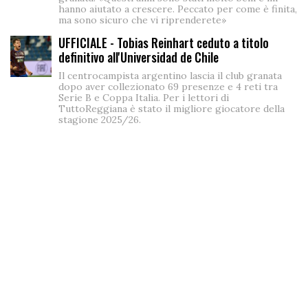
hanno aiutato a crescere. Peccato per come è finita,
ma sono sicuro che vi riprenderete»
UFFICIALE - Tobias Reinhart ceduto a titolo
definitivo all'Universidad de Chile
Il centrocampista argentino lascia il club granata
dopo aver collezionato 69 presenze e 4 reti tra
Serie B e Coppa Italia. Per i lettori di
TuttoReggiana è stato il migliore giocatore della
stagione 2025/26.