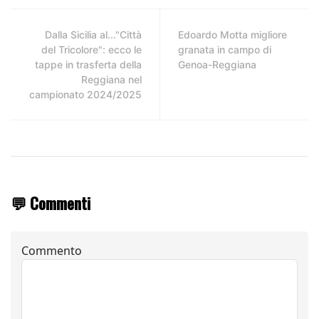
Dalla Sicilia al..."Città
Edoardo Motta migliore
del Tricolore": ecco le
granata in campo di
tappe in trasferta della
Genoa-Reggiana
Reggiana nel
campionato 2024/2025
💬 Commenti