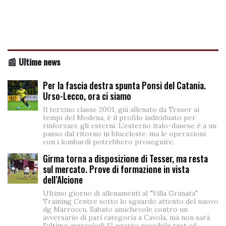
📰 Ultime news
Per la fascia destra spunta Ponsi del Catania.
Urso-Lecco, ora ci siamo
Il terzino classe 2001, già allenato da Tesser ai
tempi del Modena, è il profilo individuato per
rinforzare gli esterni. L'esterno italo-danese è a un
passo dal ritorno in bluceleste, ma le operazioni
con i lombardi potrebbero proseguire.
Girma torna a disposizione di Tesser, ma resta
sul mercato. Prove di formazione in vista
dell’Alcione
Ultimo giorno di allenamenti al "Villa Granata"
Training Centre sotto lo sguardo attento del nuovo
dg Marroccu. Sabato amichevole contro un
avversario di pari categoria a Cavola, ma non sarà
l'ultima: mercoledì 12 agosto possibile test ad