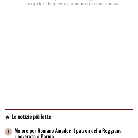
proprietà in questo momento di ripartenza».
🔥 Le notizie più lette
Malore per Romano Amadei: il patron della Reggiana
1
ricoverato a Parma