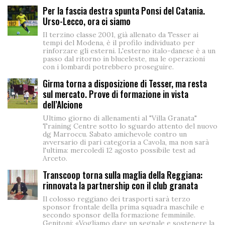
Per la fascia destra spunta Ponsi del Catania.
Urso-Lecco, ora ci siamo
Il terzino classe 2001, già allenato da Tesser ai
tempi del Modena, è il profilo individuato per
rinforzare gli esterni. L'esterno italo-danese è a un
passo dal ritorno in bluceleste, ma le operazioni
con i lombardi potrebbero proseguire.
Girma torna a disposizione di Tesser, ma resta
sul mercato. Prove di formazione in vista
dell’Alcione
Ultimo giorno di allenamenti al "Villa Granata"
Training Centre sotto lo sguardo attento del nuovo
dg Marroccu. Sabato amichevole contro un
avversario di pari categoria a Cavola, ma non sarà
l'ultima: mercoledì 12 agosto possibile test ad
Arceto.
Transcoop torna sulla maglia della Reggiana:
rinnovata la partnership con il club granata
Il colosso reggiano dei trasporti sarà terzo
sponsor frontale della prima squadra maschile e
secondo sponsor della formazione femminile.
Genitoni: «Vogliamo dare un segnale e sostenere la