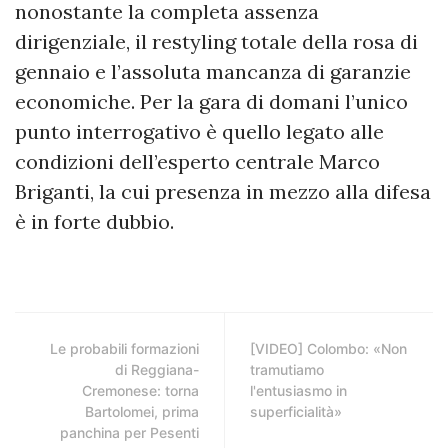
nonostante la completa assenza
dirigenziale, il restyling totale della rosa di
gennaio e l’assoluta mancanza di garanzie
economiche. Per la gara di domani l’unico
punto interrogativo è quello legato alle
condizioni dell’esperto centrale Marco
Briganti, la cui presenza in mezzo alla difesa
è in forte dubbio.
Le probabili formazioni
[VIDEO] Colombo: «Non
di Reggiana-
tramutiamo
Cremonese: torna
l'entusiasmo in
Bartolomei, prima
superficialità»
panchina per Pesenti