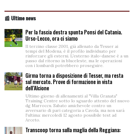
📰 Ultime news
Per la fascia destra spunta Ponsi del Catania.
Urso-Lecco, ora ci siamo
Il terzino classe 2001, già allenato da Tesser ai
tempi del Modena, è il profilo individuato per
rinforzare gli esterni. L'esterno italo-danese è a un
passo dal ritorno in bluceleste, ma le operazioni
con i lombardi potrebbero proseguire.
Girma torna a disposizione di Tesser, ma resta
sul mercato. Prove di formazione in vista
dell’Alcione
Ultimo giorno di allenamenti al "Villa Granata"
Training Centre sotto lo sguardo attento del nuovo
dg Marroccu. Sabato amichevole contro un
avversario di pari categoria a Cavola, ma non sarà
l'ultima: mercoledì 12 agosto possibile test ad
Arceto.
Transcoop torna sulla maglia della Reggiana: