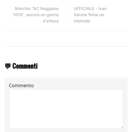
Marchio "AC Reggiana
UFFICIALE - Ivan
1919", ancora un giorno
Varone firma un
d'attesa
triennale
💬 Commenti