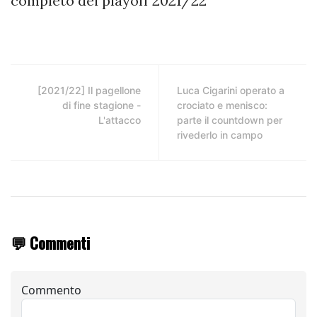
completo dei playoff 2021/22
[2021/22] Il pagellone
Luca Cigarini operato a
di fine stagione -
crociato e menisco:
L'attacco
parte il countdown per
rivederlo in campo
💬 Commenti