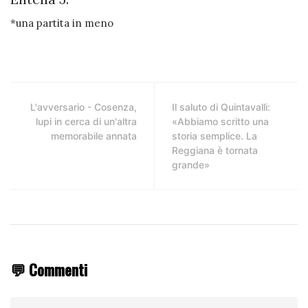
*una partita in meno
L'avversario - Cosenza,
Il saluto di Quintavalli:
lupi in cerca di un'altra
«Abbiamo scritto una
memorabile annata
storia semplice. La
Reggiana è tornata
grande»
💬 Commenti