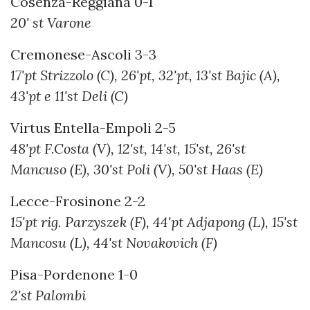
Cosenza-Reggiana 0-1
20' st Varone
Cremonese-Ascoli 3-3
17'pt Strizzolo (C), 26'pt, 32'pt, 13'st Bajic (A),
43'pt e 11'st Deli (C)
Virtus Entella-Empoli 2-5
48'pt F.Costa (V), 12'st, 14'st, 15'st, 26'st
Mancuso (E), 30'st Poli (V), 50'st Haas (E)
Lecce-Frosinone 2-2
15'pt rig. Parzyszek (F), 44'pt Adjapong (L), 15'st
Mancosu (L), 44'st Novakovich (F)
Pisa-Pordenone 1-0
2'st Palombi