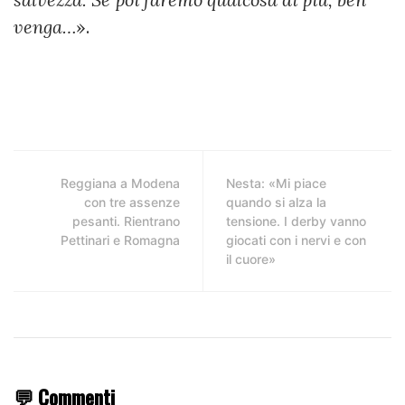
venga…
».
Reggiana a Modena
Nesta: «Mi piace
con tre assenze
quando si alza la
pesanti. Rientrano
tensione. I derby vanno
Pettinari e Romagna
giocati con i nervi e con
il cuore»
💬 Commenti