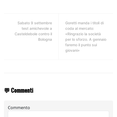
Sabato 9 settembre
Goretti manda i titoli di
test amichevole a
coda al mercato:
Casteldebole contro il
«Ringrazio la società
Bologna
per lo sforzo. A gennaio
faremo il punto sui
giovani»
💬 Commenti