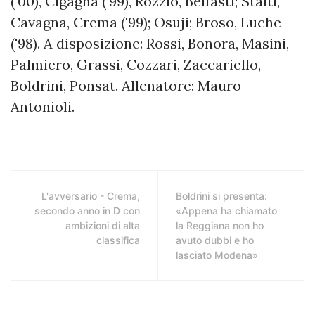
('00), Cigagna ('99), Rozzio, Belfasti; Staiti,
Cavagna, Crema ('99); Osuji; Broso, Luche
('98). A disposizione: Rossi, Bonora, Masini,
Palmiero, Grassi, Cozzari, Zaccariello,
Boldrini, Ponsat. Allenatore: Mauro
Antonioli.
L'avversario - Crema,
Boldrini si presenta:
secondo anno in D con
«Appena ha chiamato
ambizioni di alta
la Reggiana non ho
classifica
avuto dubbi e ho
lasciato Modena»