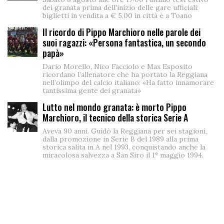
dei granata prima dell'inizio delle gare ufficiali:
biglietti in vendita a € 5,00 in città e a Toano
Il ricordo di Pippo Marchioro nelle parole dei
suoi ragazzi: «Persona fantastica, un secondo
papà»
Dario Morello, Nico Facciolo e Max Esposito
ricordano l’allenatore che ha portato la Reggiana
nell’olimpo del calcio italiano: «Ha fatto innamorare
tantissima gente dei granata»
Lutto nel mondo granata: è morto Pippo
Marchioro, il tecnico della storica Serie A
Aveva 90 anni. Guidò la Reggiana per sei stagioni,
dalla promozione in Serie B del 1989 alla prima
storica salita in A nel 1993, conquistando anche la
miracolosa salvezza a San Siro il 1° maggio 1994.