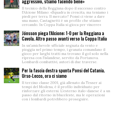
aggressivo, stiamo facendo bene»
Il tecnico della Reggiana dopo il successo contro
l'Alcione Milano: «Squadra in crescita, ma teniamo i
piedi per terra. Il mercato? Ponsi ci viene a dare
una mano, Castagnetti è un profilo che stiamo
cercando. In Coppa Italia si gioca per vincere»
Jónsson piega l'Alcione: 1-0 per la Reggiana a
Cavola. Altro passo avanti verso la Coppa Italia
In un'amichevole ufficiale segnata da vento e
pioggia nel primo tempo, i granata comandano il
gioco per larghi tratti ma trovano il gol solo nella
ripresa con l'islandese, servito da Portanova.
Lombardi combattivi, autori di due traverse.
Per la fascia destra spunta Ponsi del Catania.
Urso-Lecco, ora ci siamo
Il terzino classe 2001, già allenato da Tesser ai
tempi del Modena, è il profilo individuato per
rinforzare gli esterni. L'esterno italo-danese è a un
passo dal ritorno in bluceleste, ma le operazioni
con i lombardi potrebbero proseguire.