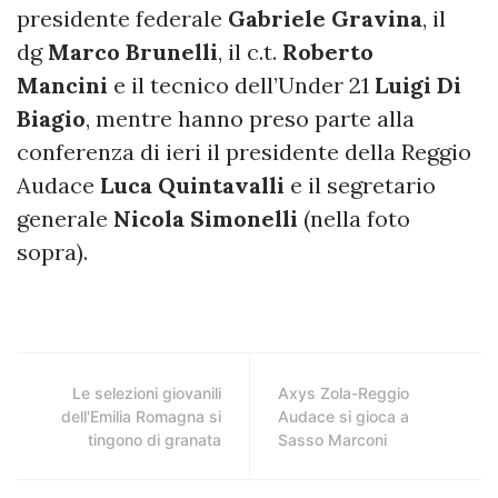
presidente federale
Gabriele Gravina
, il
dg
Marco Brunelli
, il c.t.
Roberto
Mancini
e il tecnico dell’Under 21
Luigi Di
Biagio
, mentre hanno preso parte alla
conferenza di ieri il presidente della Reggio
Audace
Luca Quintavalli
e il segretario
generale
Nicola Simonelli
(nella foto
sopra).
Le selezioni giovanili
Axys Zola-Reggio
dell'Emilia Romagna si
Audace si gioca a
tingono di granata
Sasso Marconi