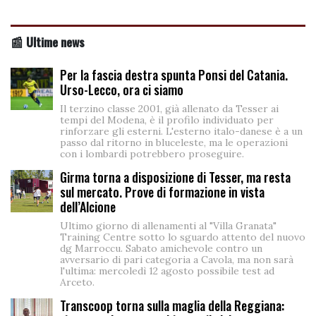
📰 Ultime news
Per la fascia destra spunta Ponsi del Catania.
Urso-Lecco, ora ci siamo
Il terzino classe 2001, già allenato da Tesser ai
tempi del Modena, è il profilo individuato per
rinforzare gli esterni. L'esterno italo-danese è a un
passo dal ritorno in bluceleste, ma le operazioni
con i lombardi potrebbero proseguire.
Girma torna a disposizione di Tesser, ma resta
sul mercato. Prove di formazione in vista
dell’Alcione
Ultimo giorno di allenamenti al "Villa Granata"
Training Centre sotto lo sguardo attento del nuovo
dg Marroccu. Sabato amichevole contro un
avversario di pari categoria a Cavola, ma non sarà
l'ultima: mercoledì 12 agosto possibile test ad
Arceto.
Transcoop torna sulla maglia della Reggiana: