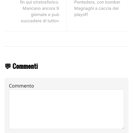
fin qui stratosferico.
Pontedera, con bomber
Mancano ancora 9
Magnaghi a caccia dei
giornate e può
playoff
succedere di tutto»
💬 Commenti