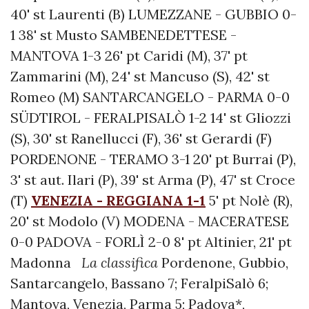
40' st Laurenti (B) LUMEZZANE - GUBBIO 0-
1 38' st Musto SAMBENEDETTESE -
MANTOVA 1-3 26' pt Caridi (M), 37' pt
Zammarini (M), 24' st Mancuso (S), 42' st
Romeo (M) SANTARCANGELO - PARMA 0-0
SÜDTIROL - FERALPISALÒ 1-2 14' st Gliozzi
(S), 30' st Ranellucci (F), 36' st Gerardi (F)
PORDENONE - TERAMO 3-1 20' pt Burrai (P),
3' st aut. Ilari (P), 39' st Arma (P), 47' st Croce
(T)
VENEZIA - REGGIANA 1-1
5' pt Nolè (R),
20' st Modolo (V) MODENA - MACERATESE
0-0 PADOVA - FORLÌ 2-0 8' pt Altinier, 21' pt
Madonna
La classifica
Pordenone, Gubbio,
Santarcangelo, Bassano 7; FeralpiSalò 6;
Mantova, Venezia, Parma 5; Padova*,