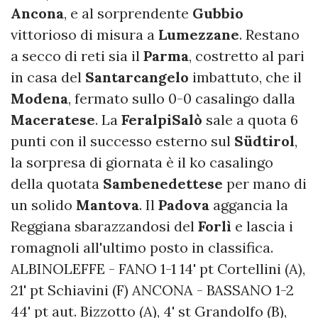
Ancona
, e al sorprendente
Gubbio
vittorioso di misura a
Lumezzane
. Restano
a secco di reti sia il
Parma
, costretto al pari
in casa del
Santarcangelo
imbattuto, che il
Modena
, fermato sullo 0-0 casalingo dalla
Maceratese
. La
FeralpiSalò
sale a quota 6
punti con il successo esterno sul
Südtirol
,
la sorpresa di giornata è il ko casalingo
della quotata
Sambenedettese
per mano di
un solido
Mantova
. Il
Padova
aggancia la
Reggiana sbarazzandosi del
Forlì
e lascia i
romagnoli all'ultimo posto in classifica.
ALBINOLEFFE - FANO 1-1 14' pt Cortellini (A),
21' pt Schiavini (F) ANCONA - BASSANO 1-2
44' pt aut. Bizzotto (A), 4' st Grandolfo (B),