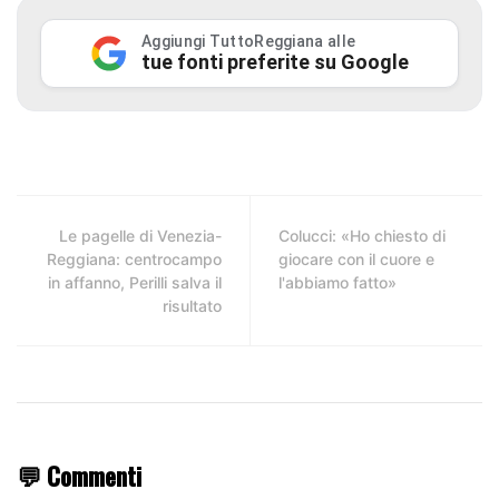
Aggiungi TuttoReggiana alle
tue fonti preferite su Google
Le pagelle di Venezia-
Colucci: «Ho chiesto di
Reggiana: centrocampo
giocare con il cuore e
in affanno, Perilli salva il
l'abbiamo fatto»
risultato
💬 Commenti