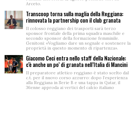
Arceto.
Transcoop torna sulla maglia della Reggiana:
rinnovata la partnership con il club granata
Il colosso reggiano dei trasporti sarà terzo
sponsor frontale della prima squadra maschile e
secondo sponsor della formazione femminile.
Genitoni: «Vogliamo dare un segnale e sostenere la
proprietà in questo momento di ripartenza».
Giacomo Ceci entra nello staff della Nazionale:
c’è anche un po’ di granata nell’Italia di Mancini
Il preparatore atletico reggiano è stato scelto dal
c.t. per il nuovo corso azzurro: dopo l’esperienza
alla Reggiana in Serie B e una tappa in Qatar, il
36enne approda ai vertici del calcio italiano