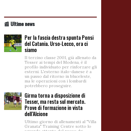
📰 Ultime news
Per la fascia destra spunta Ponsi
del Catania. Urso-Lecco, ora ci
siamo
Il terzino classe 2001, già allenato da
Tesser ai tempi del Modena, è il
profilo individuato per rinforzare gli
esterni. L'esterno italo-danese è a
un passo dal ritorno in bluceleste,
ma le operazioni con i lombardi
potrebbero proseguire.
Girma torna a disposizione di
Tesser, ma resta sul mercato.
Prove di formazione in vista
dell’Alcione
Ultimo giorno di allenamenti al "Villa
Granata" Training Centre sotto lo