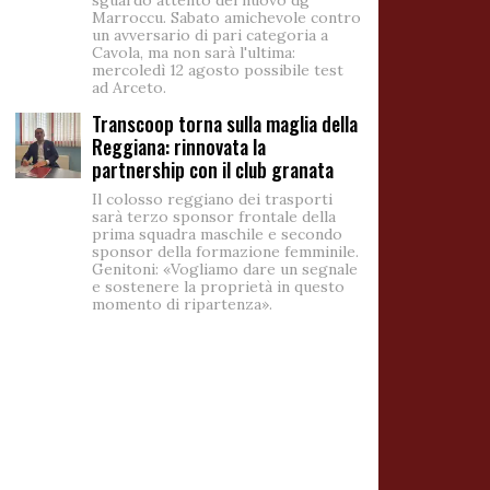
sguardo attento del nuovo dg
Marroccu. Sabato amichevole contro
un avversario di pari categoria a
Cavola, ma non sarà l'ultima:
mercoledì 12 agosto possibile test
ad Arceto.
Transcoop torna sulla maglia della
Reggiana: rinnovata la
partnership con il club granata
Il colosso reggiano dei trasporti
sarà terzo sponsor frontale della
prima squadra maschile e secondo
sponsor della formazione femminile.
Genitoni: «Vogliamo dare un segnale
e sostenere la proprietà in questo
momento di ripartenza».