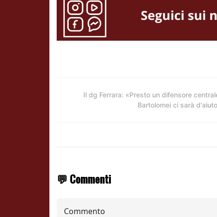
Il dg Ferrara: «Presto un difensore central
Bartolomei ci sarà d'aiut
💬 Commenti