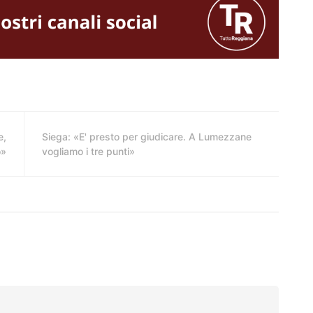
e,
Siega: «E' presto per giudicare. A Lumezzane
o»
vogliamo i tre punti»