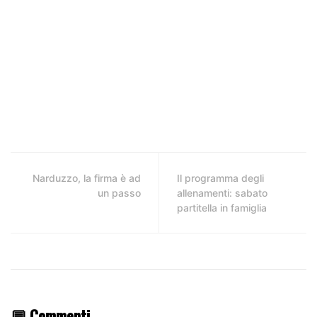
Narduzzo, la firma è ad
Il programma degli
un passo
allenamenti: sabato
partitella in famiglia
💬 Commenti