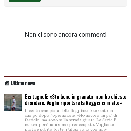
📰 Ultime news
Bertagnoli: «Sto bene in granata, non ho chiesto
di andare. Voglio riportare la Reggiana in alto»
Il centrocampista della Reggiana è tornato in
campo dopo l'operazione: «Ho ancora un po' di
fastidio, ma sono sulla strada giusta. La Serie B
manca, però non sono preoccupato. Vogliamo
partire subito forte, i tifosi sono con noi»