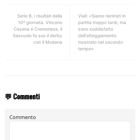
Serie B, i risultati della
Viali: «Siamo rientrati in
10ª giornata. Vincono
partita troppo tardi, ma
Cesena e Cremonese, il
sono soddisfatto
Sassuolo fa suo il derby
dell'atteggiamento
con il Modena
mostrato nel secondo
tempo»
💬 Commenti