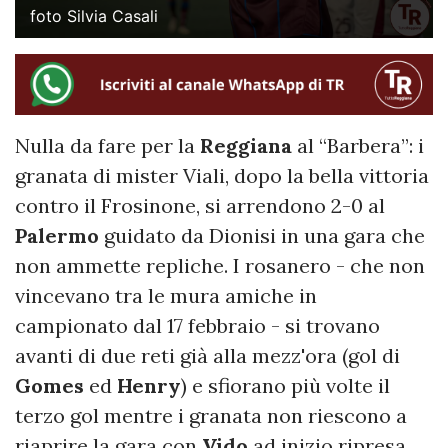
foto Silvia Casali
Nulla da fare per la
Reggiana
al “Barbera”: i
granata di mister Viali, dopo la bella vittoria
contro il Frosinone, si arrendono 2-0 al
Palermo
guidato da Dionisi in una gara che
non ammette repliche. I rosanero - che non
vincevano tra le mura amiche in
campionato dal 17 febbraio - si trovano
avanti di due reti già alla mezz'ora (gol di
Gomes
ed
Henry
) e sfiorano più volte il
terzo gol mentre i granata non riescono a
riaprire la gara con
Vido
ad inizio ripresa.