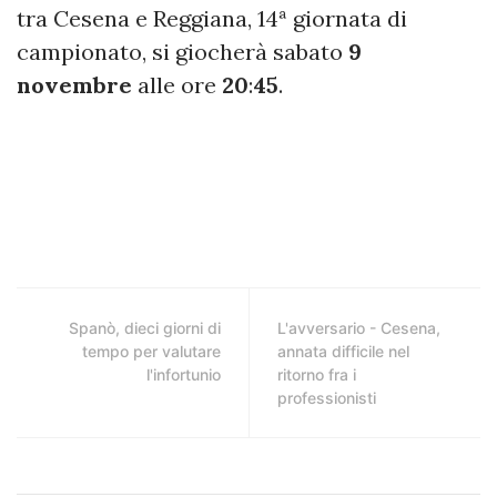
tra Cesena e Reggiana, 14ª giornata di
campionato, si giocherà sabato
9
novembre
alle ore
20
:
45
.
Spanò, dieci giorni di
L'avversario - Cesena,
tempo per valutare
annata difficile nel
l'infortunio
ritorno fra i
professionisti