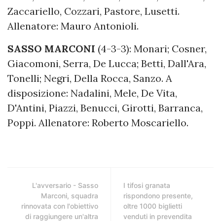
Zaccariello, Cozzari, Pastore, Lusetti.
Allenatore: Mauro Antonioli.
SASSO MARCONI
(4-3-3): Monari; Cosner,
Giacomoni, Serra, De Lucca; Betti, Dall'Ara,
Tonelli; Negri, Della Rocca, Sanzo. A
disposizione: Nadalini, Mele, De Vita,
D'Antini, Piazzi, Benucci, Girotti, Barranca,
Poppi. Allenatore: Roberto Moscariello.
L'avversario - Sasso
I tifosi granata
Marconi, squadra
rispondono presente,
rinnovata con l'obiettivo
oltre 1000 biglietti
di raggiungere un'altra
venduti in prevendita