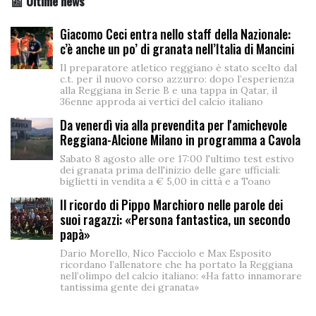
📰 Ultime news
Giacomo Ceci entra nello staff della Nazionale:
c’è anche un po’ di granata nell’Italia di Mancini
Il preparatore atletico reggiano è stato scelto dal
c.t. per il nuovo corso azzurro: dopo l’esperienza
alla Reggiana in Serie B e una tappa in Qatar, il
36enne approda ai vertici del calcio italiano
Da venerdì via alla prevendita per l'amichevole
Reggiana-Alcione Milano in programma a Cavola
Sabato 8 agosto alle ore 17:00 l'ultimo test estivo
dei granata prima dell'inizio delle gare ufficiali:
biglietti in vendita a € 5,00 in città e a Toano
Il ricordo di Pippo Marchioro nelle parole dei
suoi ragazzi: «Persona fantastica, un secondo
papà»
Dario Morello, Nico Facciolo e Max Esposito
ricordano l’allenatore che ha portato la Reggiana
nell’olimpo del calcio italiano: «Ha fatto innamorare
tantissima gente dei granata»