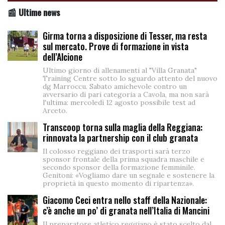
📰 Ultime news
Girma torna a disposizione di Tesser, ma resta
sul mercato. Prove di formazione in vista
dell’Alcione
Ultimo giorno di allenamenti al "Villa Granata"
Training Centre sotto lo sguardo attento del nuovo
dg Marroccu. Sabato amichevole contro un
avversario di pari categoria a Cavola, ma non sarà
l'ultima: mercoledì 12 agosto possibile test ad
Arceto.
Transcoop torna sulla maglia della Reggiana:
rinnovata la partnership con il club granata
Il colosso reggiano dei trasporti sarà terzo
sponsor frontale della prima squadra maschile e
secondo sponsor della formazione femminile.
Genitoni: «Vogliamo dare un segnale e sostenere la
proprietà in questo momento di ripartenza».
Giacomo Ceci entra nello staff della Nazionale:
c’è anche un po’ di granata nell’Italia di Mancini
Il preparatore atletico reggiano è stato scelto dal