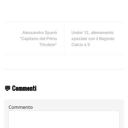
Alessandro Spanò
Under 12, allenamento
"Capitano del Primo
speciale con il Bagnolo
Tricolore"
Calcio a 5
💬 Commenti