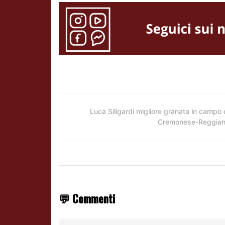
Luca Siligardi migliore granata in campo 
Cremonese-Reggia
💬 Commenti