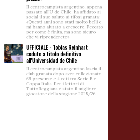
Il centrocampista argentino, appena
passato all'U de Chile, ha affidato ai
social il suo saluto ai tifosi granata:
«Questi anni sono stati molto belli e
mi hanno aiutato a crescere. Peccato
per come è finita, ma sono sicuro
che vi riprenderete»
UFFICIALE - Tobias Reinhart
ceduto a titolo definitivo
all'Universidad de Chile
Il centrocampista argentino lascia il
club granata dopo aver collezionato
69 presenze e 4 reti tra Serie B e
Coppa Italia. Per i lettori di
TuttoReggiana è stato il migliore
giocatore della stagione 2025/26.