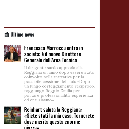
📰 Ultime news
Francesco Marroccu entra in
società: è il nuovo Direttore
Generale dell’Area Tecnica
Il dirigente sardo approda alla
Reggiana un anno dopo essere stato
coinvolto nella trattativa per la
possibile cessione del club: «Dopo
un lungo corteggiamento reciproco,
raggiungo Reggio Emilia per
portare professionalità, esperienza
ed entusiasmo»
Reinhart saluta la Reggiana:
«Siete stati la mia casa. Tornerete
dove merita questa enorme
piazza»