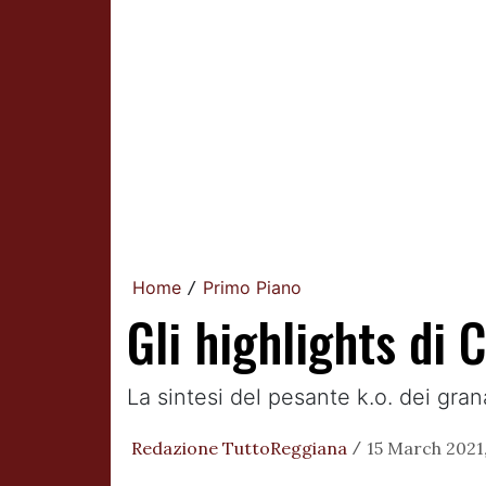
Home
Primo Piano
/
Gli highlights di
La sintesi del pesante k.o. dei gr
Redazione TuttoReggiana
15 March 2021,
/