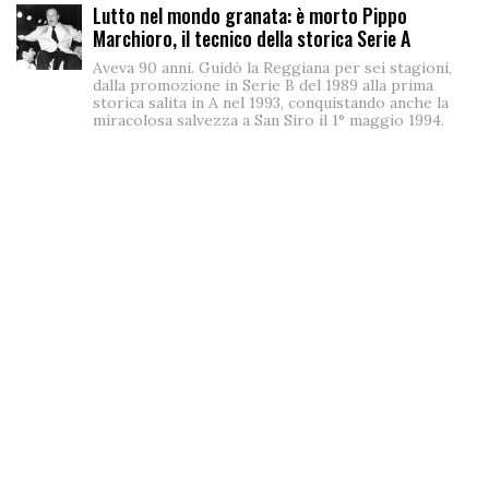
Lutto nel mondo granata: è morto Pippo
Marchioro, il tecnico della storica Serie A
Aveva 90 anni. Guidò la Reggiana per sei stagioni,
dalla promozione in Serie B del 1989 alla prima
storica salita in A nel 1993, conquistando anche la
miracolosa salvezza a San Siro il 1° maggio 1994.