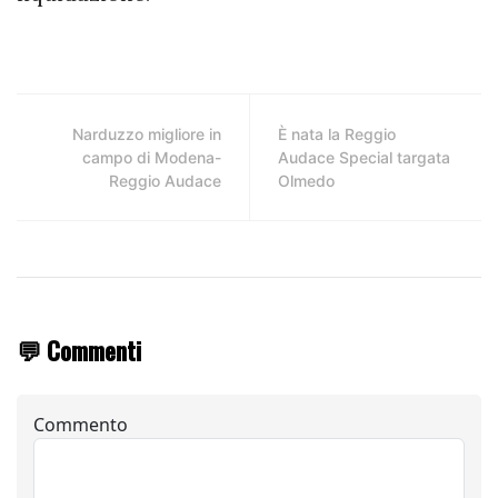
Narduzzo migliore in
È nata la Reggio
campo di Modena-
Audace Special targata
Reggio Audace
Olmedo
💬 Commenti